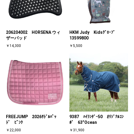
206204002 HORSENA ウィ
HKM Judy Kidsｸﾞﾛｰﾌﾞ
ザーパッド
13599800
￥14,300
￥5,500
FREEJUMP 2026ｻﾄﾞﾙﾊﾟｯ
9387 ﾊｲﾗﾝﾀﾞｰ50 ｵﾘｼﾞﾅﾙｺﾝ
ﾄﾞ ﾋﾟﾝｸ
ﾎﾞ 63”Ocean
￥22,000
￥31,900