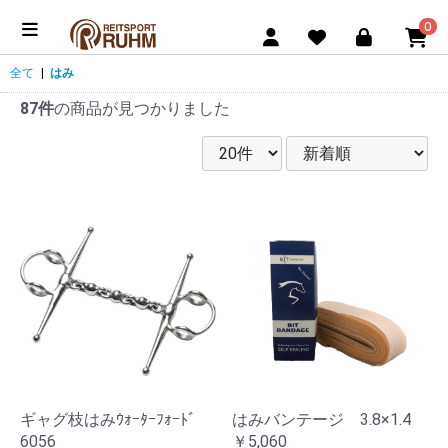
0
全て
|
はみ
87件
の商品が見つかりました
ギャグ枝はみｳｫｰﾀｰﾌｫｰﾄﾞ
はみバンテージ 3.8×1.4
6056
￥5,060