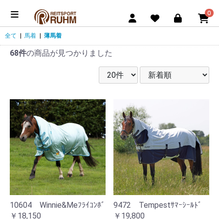
0
全て
|
馬着
|
薄馬着
68件
の商品が見つかりました
10604 Winnie&Meﾌﾗｲｺﾝﾎﾞ
9472 Tempestｻﾏｰｼｰﾙﾄﾞ
￥18,150
￥19,800