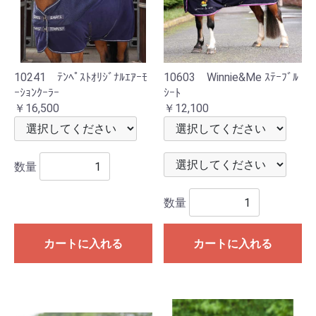
10241 ﾃﾝﾍﾟｽﾄｵﾘｼﾞﾅﾙｴｱｰﾓ
10603 Winnie&Me ｽﾃｰﾌﾞﾙ
ｰｼｮﾝｸｰﾗｰ
ｼｰﾄ
￥16,500
￥12,100
数量
数量
カートに入れる
カートに入れる