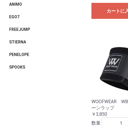
ANIMO
カートに
EGO7
FREEJUMP
STIERNA
PENELOPE
SPOOKS
WOOFWEAR WB
ーンラップ
￥3,850
数量