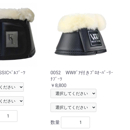
SICﾍﾞﾙﾌﾞｰﾂ
0052 WWﾎﾞｱ付きﾌﾟﾛｵｰﾊﾞｰﾘｰ
ﾁﾌﾞｰﾂ
￥8,800
数量