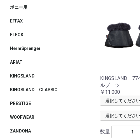
ポニー用
EFFAX
FLECK
HermSprenger
ARIAT
KINGSLAND
KINGSLAND 77
ルブーツ
KINGSLAND CLASSIC
￥11,000
PRESTIGE
WOOFWEAR
ZANDONA
数量