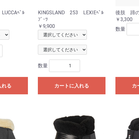
 LUCCAﾍﾞﾙ
KINGSLAND 253 LEXIEﾍﾞﾙ
後肢 蹄
布キュロッ
ロット
ﾌﾞｰﾂ
￥3,300
￥9,900
布キュロッ
数量
数量
入れる
カートに入れる
カ
ア