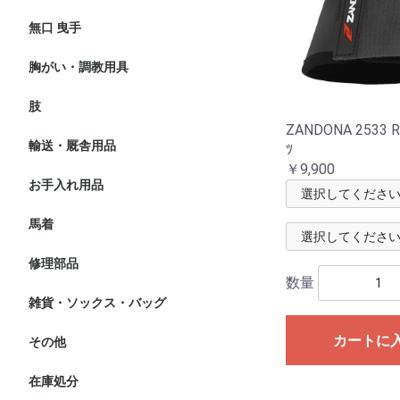
無口 曳手
無口
曳手
胸がい・調教用具
マルタン 胸がい
調教用具
肢
プロテクター
バンテージ
わんこ
蹄
ZANDONA 2533 R
輸送・厩舎用品
輸送
厩舎用品
ﾂ
￥9,900
お手入れ用品
グルーミング・おやつ
ホースケア オイル
馬具ケア オイル
馬着
厚馬着
薄馬着
エクササイズシート
ポニー用馬着
修理部品
数量
雑貨・ソックス・バッグ
ギフト
ソックス・キャップ
バッグ・ベルト
カートに
その他
在庫処分