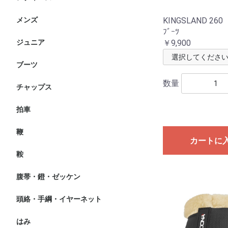
ト
KINGSLAND 260
メンズ
ニーグリップ・膝革・共
フルグリップ・尻革キュ
競技用ジャケット・小物
ショーシャツ
インナー・ポロシャツ
アウター・ベスト
レインコート
ト
ﾌﾞｰﾂ
￥9,900
ジュニア
ヘルメット
ブーツ・チャップス
ニーグリップ・膝革・共
フルグリップキュロット
競技用ジャケット・小物
ショーシャツ
インナー・ポロシャツ
アウター・ベスト
レインコート
ト
ブーツ
ブーツ
その他・付属品等
数量
チャップス
拍車
鞭
短鞭
長鞭
カートに
鞍
障害鞍
馬場鞍
その他
腹帯・鐙・ゼッケン
腹帯
鐙
ゼッケン
頭絡・手綱・イヤーネット
頭絡
手綱
イヤーネット
はみ
水勒
大勒・ペラム・ハックモ
はみ付属品