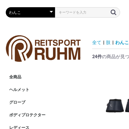
全て
|
肢
|
わんこ
24件
の商品が見
全商品
ヘルメット
ヘルメット
その他・付属品等
グローブ
ボディプロテクター
レディース
ニーグリップ・膝革・共
フルグリップ・尻革キュ
競技用ジャケット・小物
ショーシャツ
インナー・ポロシャツ
アウター・ベスト
レインコート