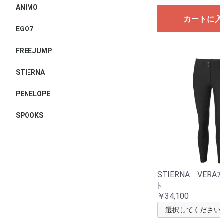
ANIMO
カートに
EGO7
FREEJUMP
STIERNA
PENELOPE
SPOOKS
STIERNA VERAﾌﾙ
ﾄ
￥34,100