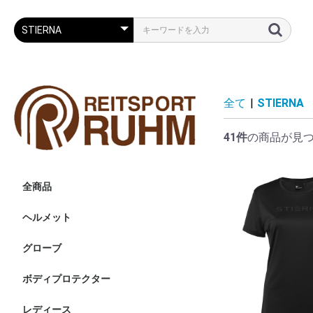
全て
|
STIERNA
41件
の商品が見
全商品
ヘルメット
ヘルメット
その他・付属品等
グローブ
ボディプロテクター
レディース
ニーグリップ・膝革・共
フルグリップ・尻革キュ
競技用ジャケット・小物
ショーシャツ
インナー・ポロシャツ
アウター・ベスト
レインコート