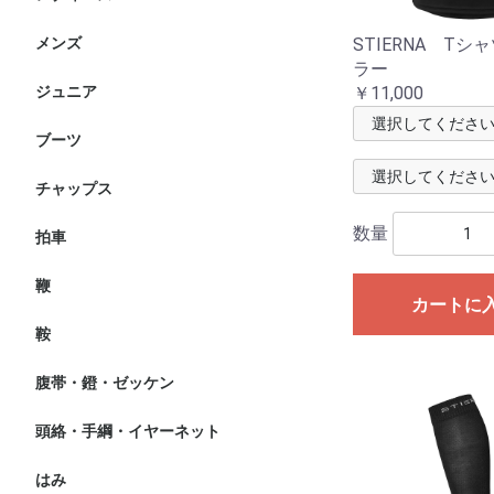
ト
STIERNA Tシ
メンズ
ニーグリップ・膝革・共
フルグリップ・尻革キュ
競技用ジャケット・小物
ショーシャツ
インナー・ポロシャツ
アウター・ベスト
レインコート
ト
ラー
￥11,000
ジュニア
ヘルメット
ブーツ・チャップス
ニーグリップ・膝革・共
フルグリップキュロット
競技用ジャケット・小物
ショーシャツ
インナー・ポロシャツ
アウター・ベスト
レインコート
ト
ブーツ
ブーツ
その他・付属品等
チャップス
数量
拍車
鞭
短鞭
長鞭
カートに
鞍
障害鞍
馬場鞍
その他
腹帯・鐙・ゼッケン
腹帯
鐙
ゼッケン
頭絡・手綱・イヤーネット
頭絡
手綱
イヤーネット
はみ
水勒
大勒・ペラム・ハックモ
はみ付属品