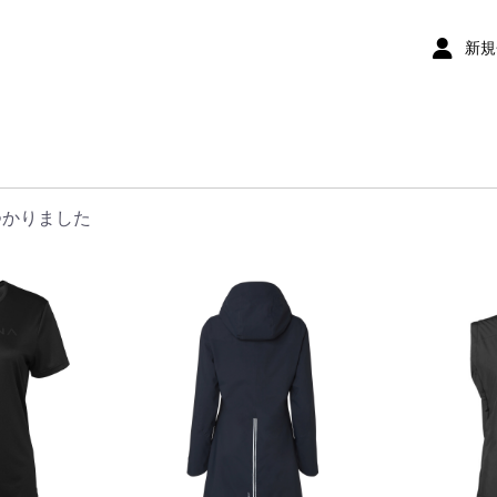
新規
つかりました
布キュロッ
ロット