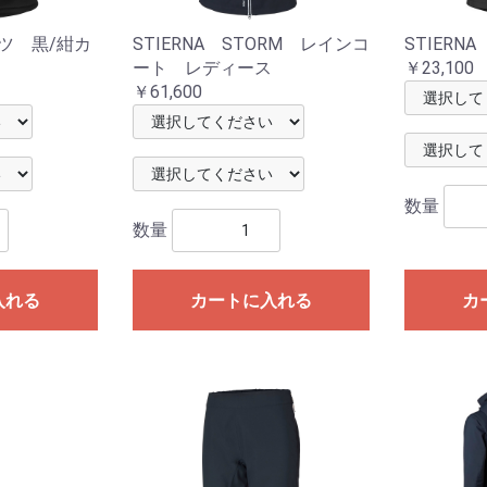
ャツ 黒/紺カ
STIERNA STORM レインコ
STIERN
布キュロッ
ロット
ート レディース
￥23,100
￥61,600
布キュロッ
数量
数量
入れる
カートに入れる
カ
ア