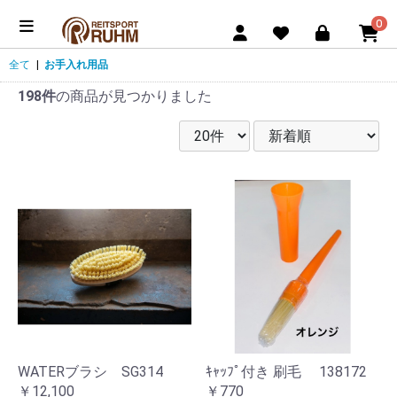
0
全て
|
お手入れ用品
198件
の商品が見つかりました
WATERブラシ SG314
ｷｬｯﾌﾟ付き 刷毛 138172
￥12,100
￥770