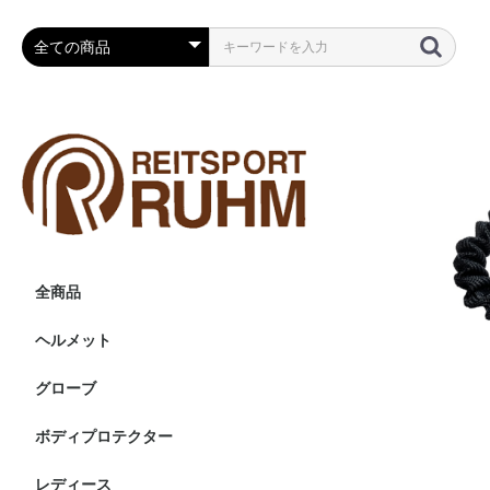
全商品
ヘルメット
ヘルメット
その他・付属品等
グローブ
ボディプロテクター
レディース
ニーグリップ・膝革・共
フルグリップ・尻革キュ
競技用ジャケット・小物
ショーシャツ
インナー・ポロシャツ
アウター・ベスト
レインコート