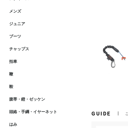
ト
メンズ
ニーグリップ・膝革・共
フルグリップ・尻革キュ
競技用ジャケット・小物
ショーシャツ
インナー・ポロシャツ
アウター・ベスト
レインコート
ト
ジュニア
ヘルメット
ブーツ・チャップス
ニーグリップ・膝革・共
フルグリップキュロット
競技用ジャケット・小物
ショーシャツ
インナー・ポロシャツ
アウター・ベスト
レインコート
ト
ブーツ
ブーツ
その他・付属品等
チャップス
拍車
鞭
短鞭
長鞭
鞍
障害鞍
馬場鞍
その他
腹帯・鐙・ゼッケン
腹帯
鐙
ゼッケン
頭絡・手綱・イヤーネット
頭絡
手綱
イヤーネット
GUIDE
はみ
水勒
大勒・ペラム・ハックモ
はみ付属品