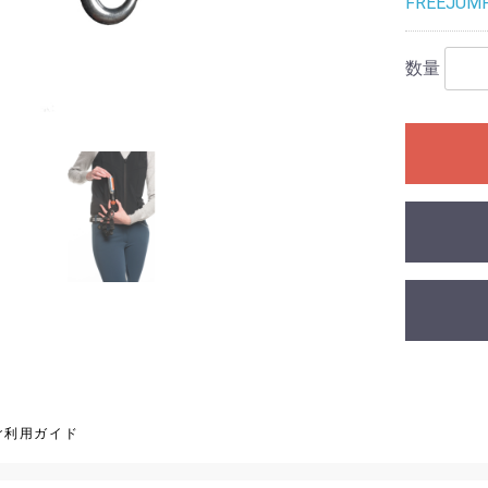
FREEJUM
布キュロッ
ロット
数量
布キュロッ
ご利用ガイド
ア