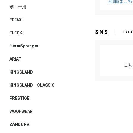
詳細はこち
ポニー用
EFFAX
SNS
FAC
FLECK
HermSprenger
ARIAT
こち
KINGSLAND
KINGSLAND CLASSIC
PRESTIGE
WOOFWEAR
ZANDONA