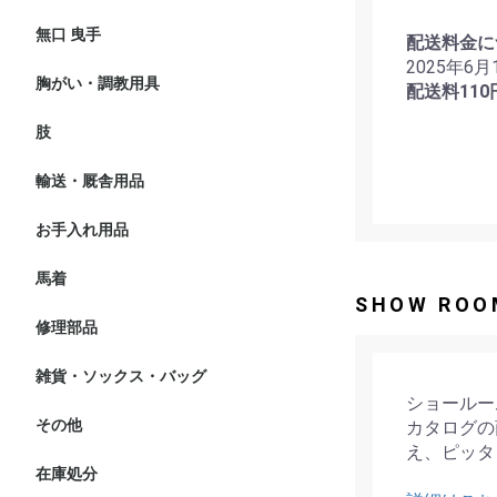
無口 曳手
無口
曳手
配送料金に
2025年6
胸がい・調教用具
マルタン 胸がい
調教用具
配送料110
肢
プロテクター
バンテージ
わんこ
蹄
輸送・厩舎用品
輸送
厩舎用品
お手入れ用品
グルーミング・おやつ
ホースケア オイル
馬具ケア オイル
馬着
厚馬着
薄馬着
エクササイズシート
ポニー用馬着
SHOW ROO
修理部品
雑貨・ソックス・バッグ
ギフト
ソックス・キャップ
バッグ・ベルト
ショールー
その他
カタログの
え、ピッタ
在庫処分