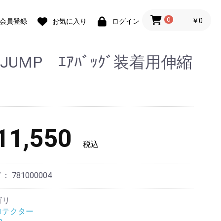
0
￥0
会員登録
お気に入り
ログイン
EJUMP ｴｱﾊﾞｯｸﾞ装着用伸縮
1,550
税込
ド：
781000004
ゴリ
ロテクター