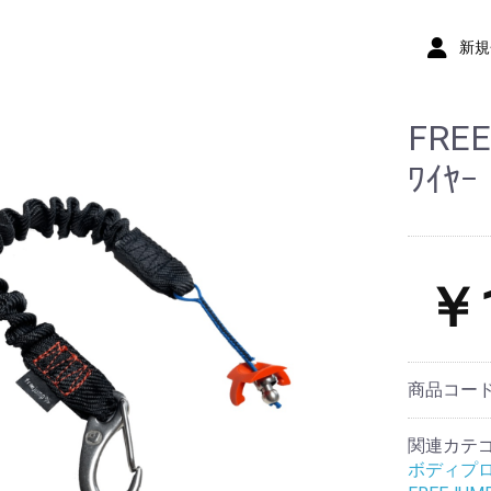
新規
FRE
ﾜｲﾔｰ
￥1
商品コー
関連カテ
ボディプ
布キュロッ
ロット