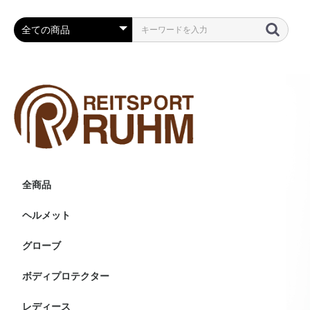
全商品
ヘルメット
ヘルメット
その他・付属品等
グローブ
ボディプロテクター
レディース
ニーグリップ・膝革・共
フルグリップ・尻革キュ
競技用ジャケット・小物
ショーシャツ
インナー・ポロシャツ
アウター・ベスト
レインコート