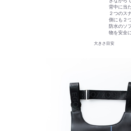
きながら
背中に当
２つのス
側にも２
防水のソ
物を安全
大きさ目安