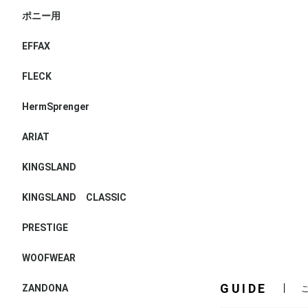
ポニー用
EFFAX
FLECK
HermSprenger
ARIAT
KINGSLAND
KINGSLAND CLASSIC
PRESTIGE
WOOFWEAR
GUIDE
ZANDONA