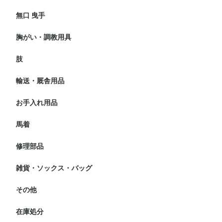
無口 曳手
無口
曳手
胸がい・調教用具
マルタン 胸がい
調教用具
肢
プロテクター
バンテージ
わんこ
蹄
輸送・厩舎用品
輸送
厩舎用品
お手入れ用品
グルーミング・おやつ
ホースケア オイル
馬具ケア オイル
馬着
厚馬着
薄馬着
エクササイズシート
ポニー用馬着
修理部品
雑貨・ソックス・バッグ
ギフト
ソックス・キャップ
バッグ・ベルト
その他
在庫処分