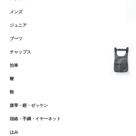
ト
メンズ
ニーグリップ・膝革・共
フルグリップ・尻革キュ
競技用ジャケット・小物
ショーシャツ
インナー・ポロシャツ
アウター・ベスト
レインコート
ト
ジュニア
ヘルメット
ブーツ・チャップス
ニーグリップ・膝革・共
フルグリップキュロット
競技用ジャケット・小物
ショーシャツ
インナー・ポロシャツ
アウター・ベスト
レインコート
ト
ブーツ
ブーツ
その他・付属品等
チャップス
拍車
鞭
短鞭
長鞭
鞍
障害鞍
馬場鞍
その他
腹帯・鐙・ゼッケン
腹帯
鐙
ゼッケン
頭絡・手綱・イヤーネット
頭絡
手綱
イヤーネット
はみ
水勒
大勒・ペラム・ハックモ
はみ付属品