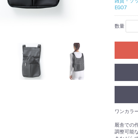
雑貨・ソ
EGO7
布キュロッ
ロット
数量
布キュロッ
ワンカラ
厩舎での
調整可能
ア