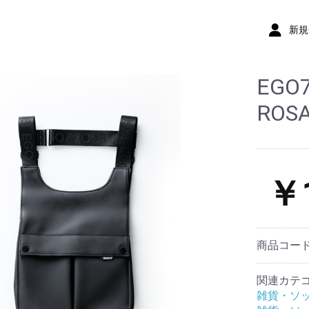
新規
EG
ROSA
￥1
商品コー
関連カテ
雑貨・ソ
布キュロッ
ロット